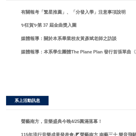
有關報考「繁星推薦」、「分發入學」注意事項說明
✨狂賀✨第 37 屆金曲獎入圍
媒體報導：關於本系畢業校友黃彥斌老師之訪談
媒體報導：本系學生團體The Plane Plan 發行首張單曲
系上活動訊息
聲藝南方，音樂盛典今晚4/25圓滿落幕！
115年流行音樂成果發表會-◤聲藝南方 南藝三十 樂音飛