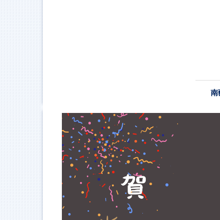
跳
到
主
要
內
容
區
南