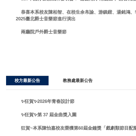
恭喜本系校友陳柏智、在校生余帛諭、游鎮鍇、湯銘鴻、李昱杰組
2025臺北爵士音樂節進行演出
兩廳院戶外爵士音樂節
校方最新公告
教務處最新公告
✨狂賀✨2026年青春設計節
✨狂賀✨第 37 屆金曲獎入圍
狂賀~本系陳怡嘉校友榮獲第60屆金鐘獎「戲劇類節目配